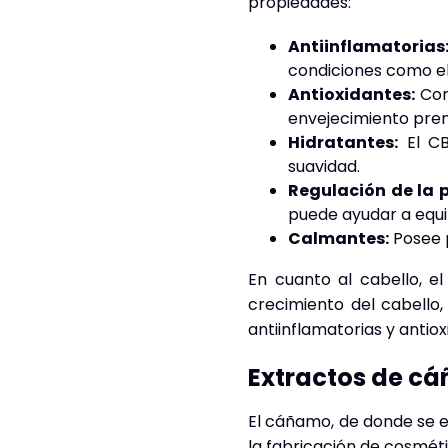
propiedades:
Antiinflamatorias
condiciones como el
Antioxidantes:
Cont
envejecimiento prem
Hidratantes:
El CB
suavidad.
Regulación de la 
puede ayudar a equil
Calmantes:
Posee p
En cuanto al cabello, e
crecimiento del cabello,
antiinflamatorias y antiox
Extractos de cá
El cáñamo, de donde se ex
la fabricación de cosméti