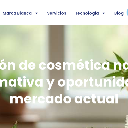
Marca Blanca
Servicios
Tecnología
Blog
ón de cosmética n
ativa y oportunid
mercado actual