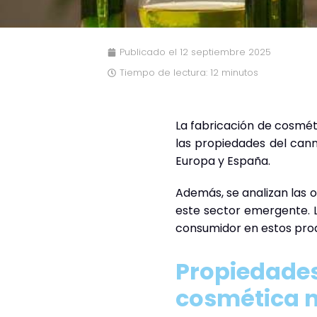
Publicado el
12 septiembre 2025
Tiempo de lectura: 12 minutos
La fabricación de cosmét
las propiedades del cann
Europa y España.
Además, se analizan las 
este sector emergente. L
consumidor en estos pro
Propiedades 
cosmética n