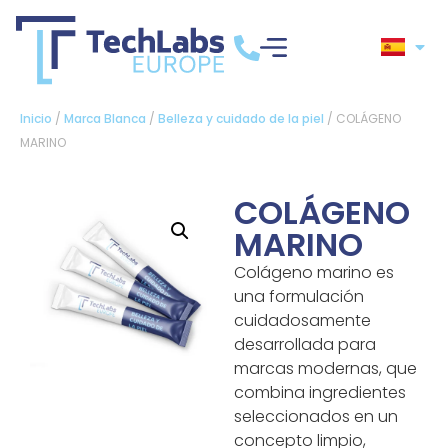
Inicio
/
Marca Blanca
/
Belleza y cuidado de la piel
/ COLÁGENO
MARINO
COLÁGENO
MARINO
Colágeno marino es
una formulación
cuidadosamente
desarrollada para
marcas modernas, que
combina ingredientes
seleccionados en un
concepto limpio,