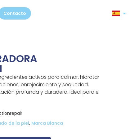
Contacto
RADORA
N
gredientes activos para calmar, hidratar
rritaciones, enrojecimiento y sequedad,
ción profunda y duradera. Ideal para el
tionrepair
ado de la piel
,
Marca Blanca