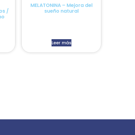
MELATONINA – Mejora del
s /
sueño natural
no
Leer más