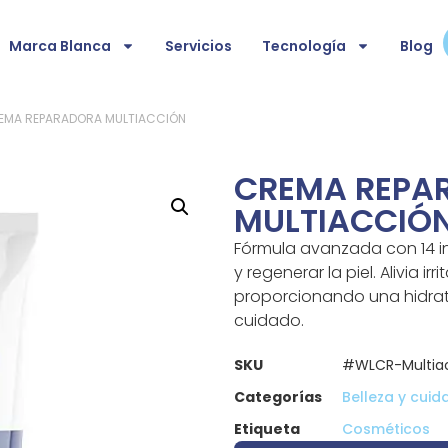
Marca Blanca
Servicios
Tecnología
Blog
EMA REPARADORA MULTIACCIÓN
CREMA REPA
MULTIACCIÓ
Fórmula avanzada con 14 in
y regenerar la piel. Alivia i
proporcionando una hidrata
cuidado.
SKU
#WLCR-Multiac
Categorías
Belleza y cuid
Etiqueta
Cosméticos