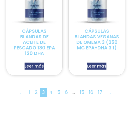
CÁPSULAS
CÁPSULAS
BLANDAS DE
BLANDAS VEGANAS
ACEITE DE
DE OMEGA 3 (250
PESCADO 180 EPA
MG EPA+DHA 3:1)
120 DHA
Leer más
Leer más
←
1
2
3
4
5
6
…
15
16
17
→