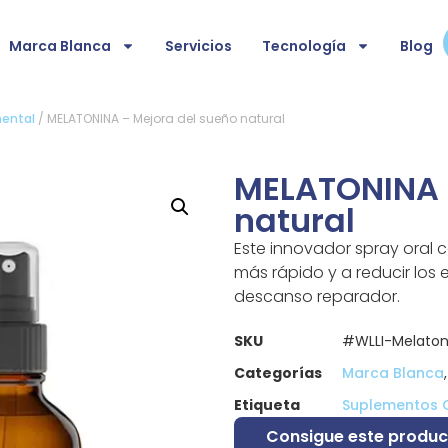
Marca Blanca
Servicios
Tecnología
Blog
mental
/ MELATONINA – Mejora del sueño natural
MELATONINA 
natural
Este innovador spray oral 
más rápido y a reducir los 
descanso reparador.
SKU
#WLLI-Melaton
Categorías
Marca Blanca
Etiqueta
Suplementos 
Consigue este produc