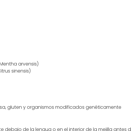
l
(Mentha arvensis)
trus sinensis)
tosa, gluten y organismos modificados genéticamente
 debajo de la lengua o en el interior de la mejilla antes de d