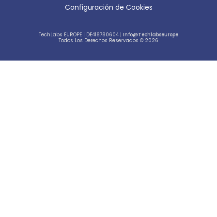
Configuración de Cookies
TechLabs EUROPE | DE418780604 |
Info@techlabseurope
Todos Los Derechos Reservados © 2026