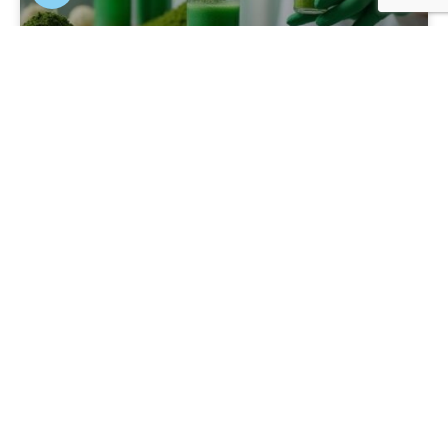
Herstellung von zertifizierten veganen
Supplements in Europa: Ein Überblick
Die Herstellung von zertifizierten veganen
Supplements in Europa hat in den letzten Jahren
stark zugenommen.
LESEN SIE MEHR »
8 de September de 2025