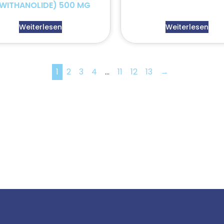
WITHANOLIDE) 500 MG
Weiterlesen
Weiterlesen
1
2
3
4
…
11
12
13
→