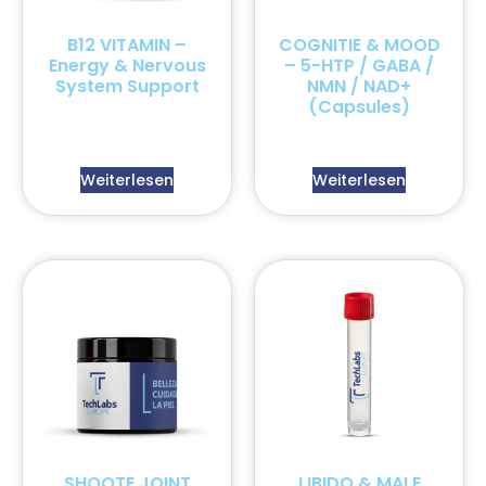
B12 VITAMIN –
COGNITIE & MOOD
Energy & Nervous
– 5-HTP / GABA /
System Support
NMN / NAD+
(Capsules)
Weiterlesen
Weiterlesen
SHOOTE JOINT
LIBIDO & MALE