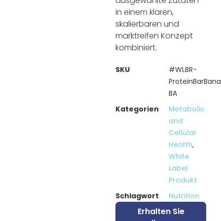
ausgewählte Zutaten
in einem klaren,
skalierbaren und
marktreifen Konzept
kombiniert.
SKU
#WLBR-
ProteinBarBan
BA
Kategorien
Metabolic
and
Cellular
Health
,
White
Label
Produkt
Schlagwort
Nutrition
Erhalten Sie