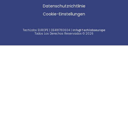
Datenschutzrichtlinie
Cookie-Einstellungen
TechLabs EUROPE | DE418780604 |
Info@techlabseurope
Todos Los Derechos Reservados © 2026