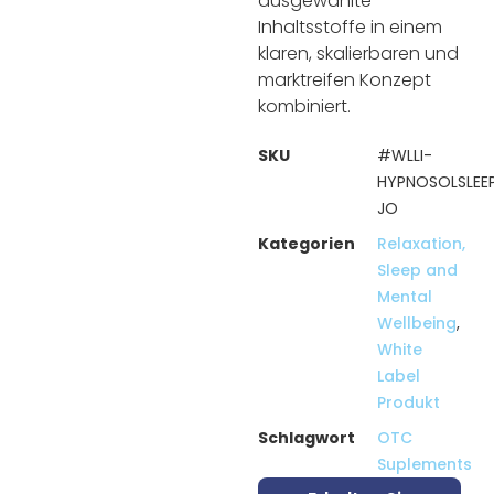
ausgewählte
Inhaltsstoffe in einem
klaren, skalierbaren und
marktreifen Konzept
kombiniert.
SKU
#WLLI-
HYPNOSOLSLEE
JO
Kategorien
Relaxation,
Sleep and
Mental
Wellbeing
,
White
Label
Produkt
Schlagwort
OTC
Suplements