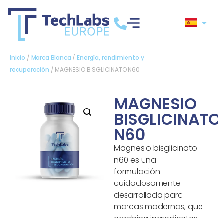
Inicio
/
Marca Blanca
/
Energía, rendimiento y
recuperación
/ MAGNESIO BISGLICINATO N60
MAGNESIO
BISGLICINAT
N60
Magnesio bisglicinato
n60 es una
formulación
cuidadosamente
desarrollada para
marcas modernas, que