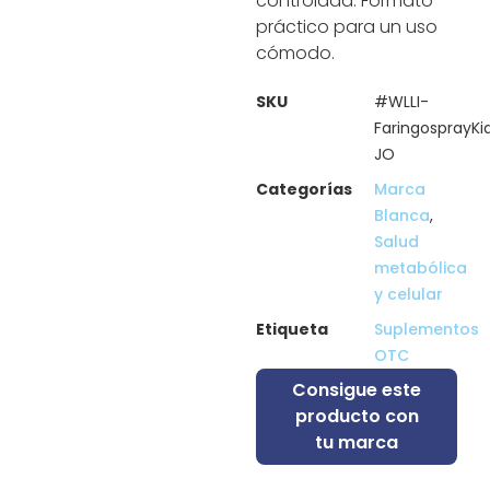
controlada. Formato
práctico para un uso
cómodo.
SKU
#WLLI-
FaringosprayKi
JO
Categorías
Marca
Blanca
,
Salud
metabólica
y celular
Etiqueta
Suplementos
OTC
Consigue este
producto con
tu marca