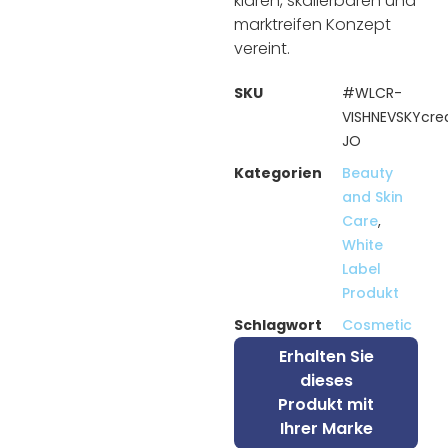
klaren, skalierbaren und
marktreifen Konzept
vereint.
SKU
#WLCR-
VISHNEVSKYcr
JO
Kategorien
Beauty
and Skin
Care
,
White
Label
Produkt
Schlagwort
Cosmetic
Erhalten Sie
dieses
Produkt mit
Ihrer Marke