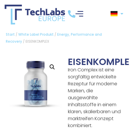
Start
/
White Label Produkt
/
Energy, Performance and
Recovery
/ EISENKOMPLEX
EISENKOMPL
Iron Complex ist eine
sorgfältig entwickelte
Rezeptur für moderne
Marken, die
ausgewählte
Inhaltsstoffe in einem
klaren, skalierbaren und
marktreifen Konzept
kombiniert.