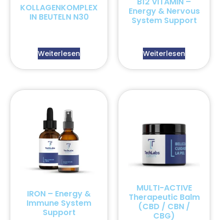
B12 VITAMIN –
KOLLAGENKOMPLEX
Energy & Nervous
IN BEUTELN N30
System Support
Weiterlesen
Weiterlesen
MULTI-ACTIVE
IRON – Energy &
Therapeutic Balm
Immune System
(CBD / CBN /
Support
CBG)