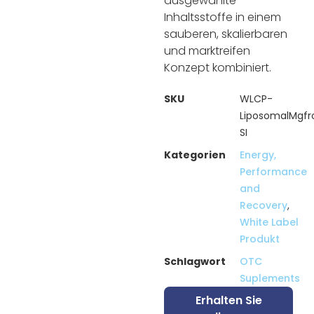
ausgewählte
Inhaltsstoffe in einem
sauberen, skalierbaren
und marktreifen
Konzept kombiniert.
SKU
WLCP-
LiposomalMgfr
SI
Kategorien
Energy,
Performance
and
Recovery
,
White Label
Produkt
Schlagwort
OTC
Suplements
Erhalten Sie