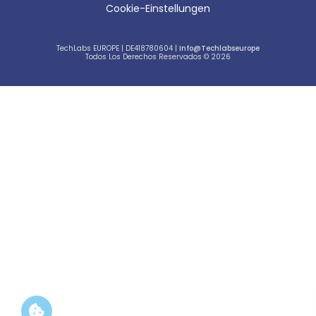
Cookie-Einstellungen
TechLabs EUROPE | DE418780604 |
Info@techlabseurope
Todos Los Derechos Reservados © 2026