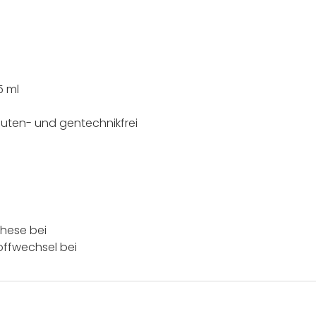
5 ml
luten- und gentechnikfrei
these bei
offwechsel bei