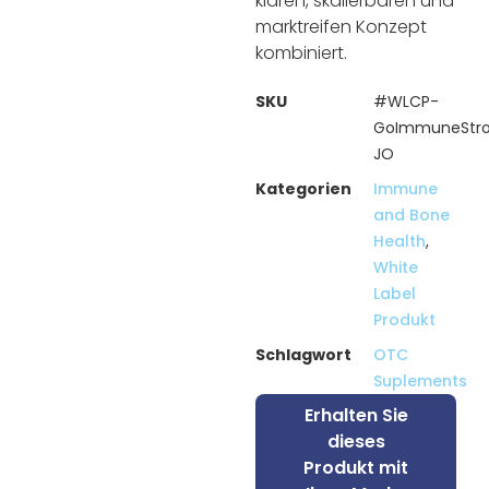
klaren, skalierbaren und
marktreifen Konzept
kombiniert.
SKU
#WLCP-
GoImmuneStr
JO
Kategorien
Immune
and Bone
Health
,
White
Label
Produkt
Schlagwort
OTC
Suplements
Erhalten Sie
dieses
Produkt mit