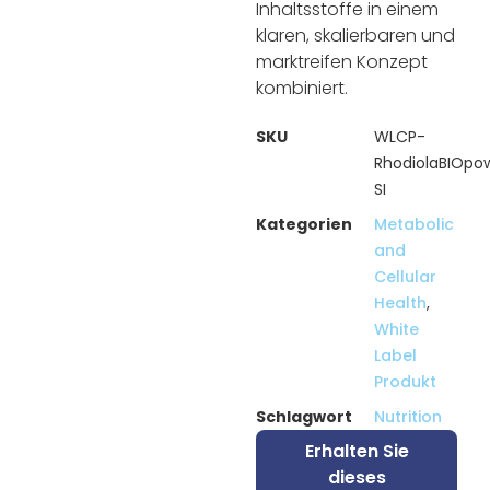
Inhaltsstoffe in einem
klaren, skalierbaren und
marktreifen Konzept
kombiniert.
SKU
WLCP-
RhodiolaBIOp
SI
Kategorien
Metabolic
and
Cellular
Health
,
White
Label
Produkt
Schlagwort
Nutrition
Erhalten Sie
dieses