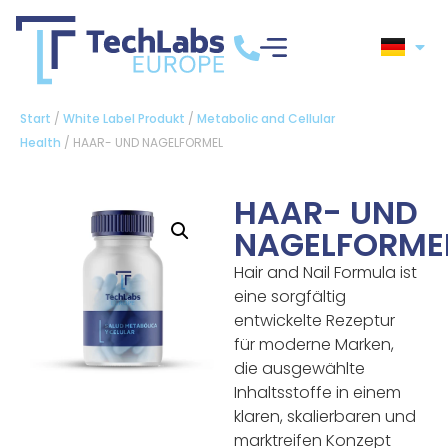
Start
/
White Label Produkt
/
Metabolic and Cellular
Health
/ HAAR- UND NAGELFORMEL
HAAR- UND
NAGELFORME
Hair and Nail Formula ist
eine sorgfältig
entwickelte Rezeptur
für moderne Marken,
die ausgewählte
Inhaltsstoffe in einem
klaren, skalierbaren und
marktreifen Konzept