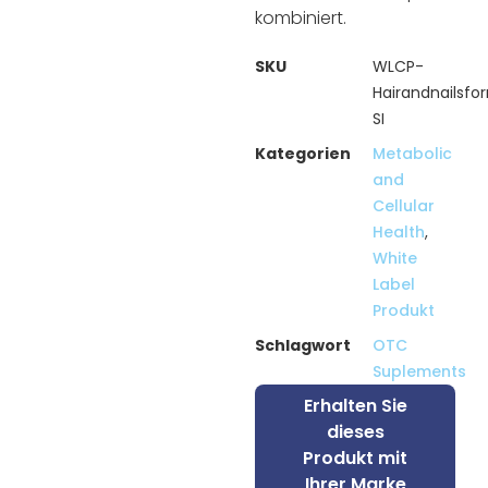
kombiniert.
SKU
WLCP-
Hairandnailsfo
SI
Kategorien
Metabolic
and
Cellular
Health
,
White
Label
Produkt
Schlagwort
OTC
Suplements
Erhalten Sie
dieses
Produkt mit
Ihrer Marke