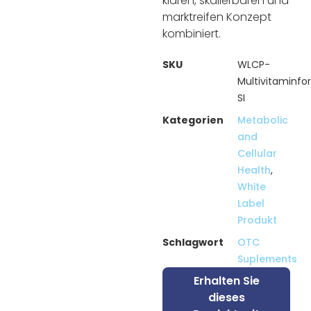
klaren, skalierbaren und
marktreifen Konzept
kombiniert.
SKU
WLCP-
Multivitaminf
SI
Kategorien
Metabolic
and
Cellular
Health
,
White
Label
Produkt
Schlagwort
OTC
Suplements
Erhalten Sie
dieses