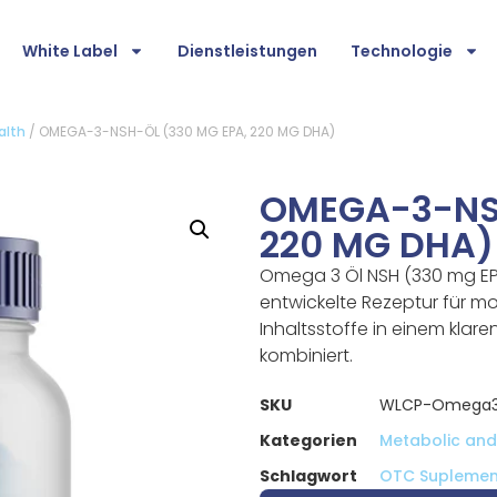
White Label
Dienstleistungen
Technologie
alth
/ OMEGA-3-NSH-ÖL (330 MG EPA, 220 MG DHA)
OMEGA-3-NSH
220 MG DHA)
Omega 3 Öl NSH (330 mg EPA
entwickelte Rezeptur für m
Inhaltsstoffe in einem klar
kombiniert.
SKU
WLCP-Omega3n
Kategorien
Metabolic and 
Schlagwort
OTC Suplemen