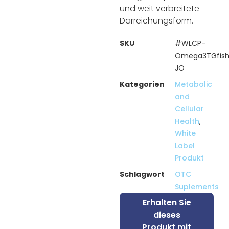
und weit verbreitete
Darreichungsform.
SKU
#WLCP-
Omega3TGfisho
JO
Kategorien
Metabolic
and
Cellular
Health
,
White
Label
Produkt
Schlagwort
OTC
Suplements
Erhalten Sie
dieses
Produkt mit