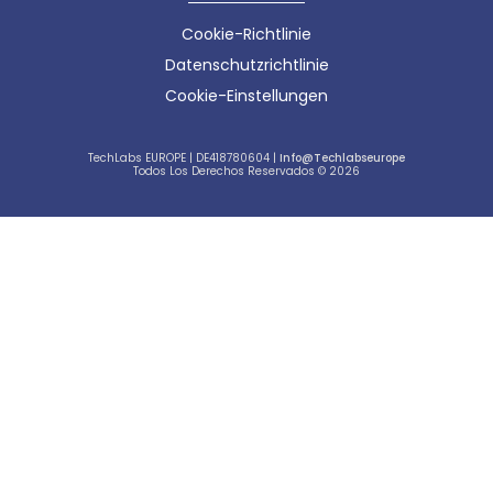
Cookie-Richtlinie
Datenschutzrichtlinie
Cookie-Einstellungen
TechLabs EUROPE | DE418780604 |
Info@techlabseurope
Todos Los Derechos Reservados © 2026