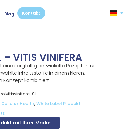
Kontakt
Blog
– VITIS VINIFERA
ist eine sorgfältig entwickelte Rezeptur für
ählte Inhaltsstoffe in einem klaren,
n Konzept kombiniert.
lvitisvinifera-SI
Cellular Health
,
White Label Produkt
ts
odukt mit Ihrer Marke