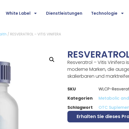
White Label
Dienstleistungen
Technologie
alth
/ RESVERATROL – VITIS VINIFERA
RESVERATROL 
Resveratrol – Vitis Vinifera 
moderne Marken, die ausgew
skalierbaren und marktreife
SKU
WLCP-Resveratro
Kategorien
Metabolic and 
Schlagwort
OTC Suplemen
Erhalten Sie dieses Pr