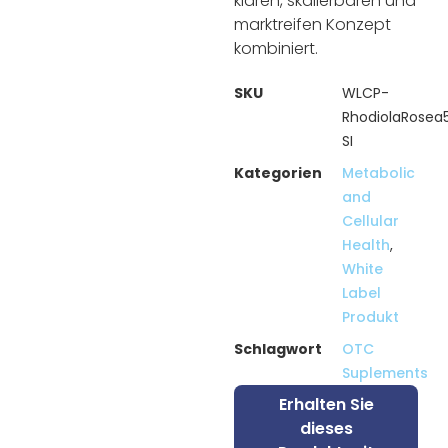
klaren, skalierbaren und
marktreifen Konzept
kombiniert.
SKU
WLCP-
RhodiolaRose
SI
Kategorien
Metabolic
and
Cellular
Health
,
White
Label
Produkt
Schlagwort
OTC
Suplements
Erhalten Sie
dieses