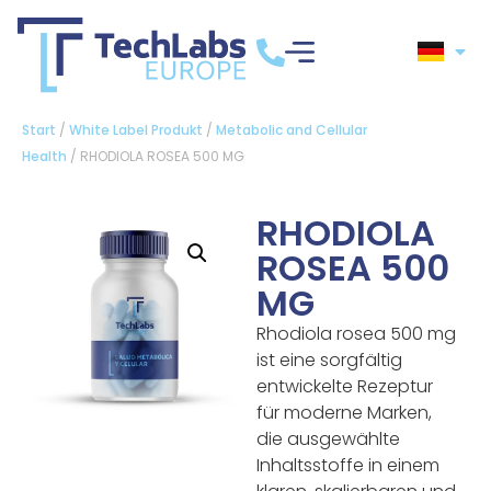
Start
/
White Label Produkt
/
Metabolic and Cellular
Health
/ RHODIOLA ROSEA 500 MG
RHODIOLA
ROSEA 500
MG
Rhodiola rosea 500 mg
ist eine sorgfältig
entwickelte Rezeptur
für moderne Marken,
die ausgewählte
Inhaltsstoffe in einem