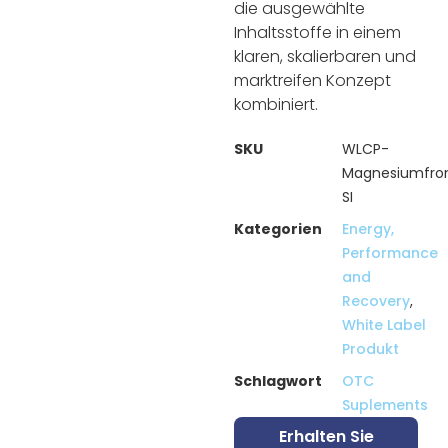
die ausgewählte
Inhaltsstoffe in einem
klaren, skalierbaren und
marktreifen Konzept
kombiniert.
SKU
WLCP-
Magnesiumfro
SI
Kategorien
Energy,
Performance
and
Recovery
,
White Label
Produkt
Schlagwort
OTC
Suplements
Erhalten Sie