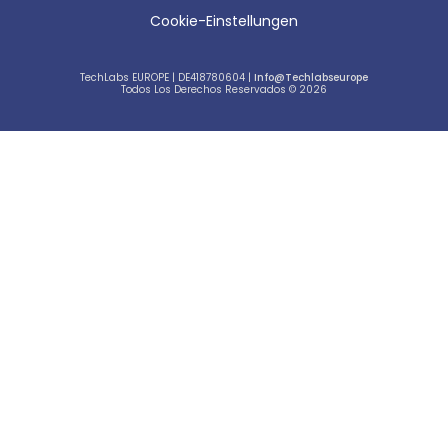
Cookie-Einstellungen
TechLabs EUROPE | DE418780604 |
Info@techlabseurope
Todos Los Derechos Reservados © 2026