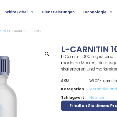
White Label
Dienstleistungen
Technologie
alth
/ L-CARNITIN 1000 MG
L-CARNITIN 
L-Carnitin 1000 mg ist eine 
moderne Marken, die ausgew
skalierbaren und marktreife
SKU
WLCP-Lcarniti
Kategorien
Metabolic and 
Schlagwort
Nutrition
Erhalten Sie dieses Pr