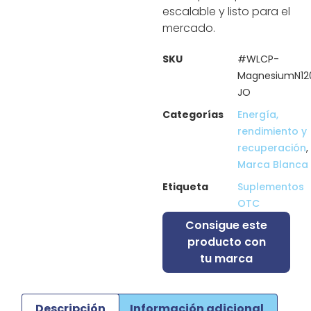
escalable y listo para el
mercado.
SKU
#WLCP-
MagnesiumN12
JO
Categorías
Energía,
rendimiento y
recuperación
,
Marca Blanca
Etiqueta
Suplementos
OTC
Consigue este
producto con
tu marca
Descripción
Información adicional